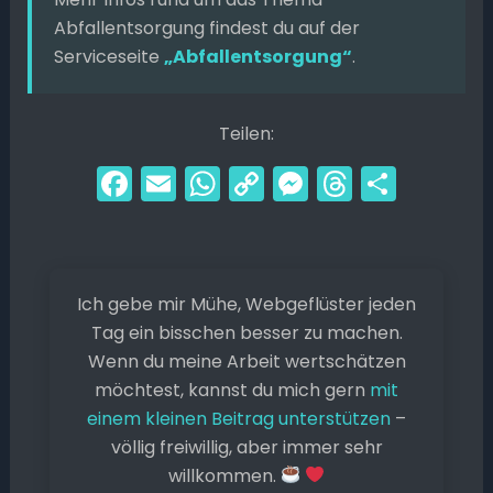
Abfallentsorgung findest du auf der
Serviceseite
„Abfallentsorgung“
.
Teilen:
F
E
W
C
M
T
T
a
m
h
o
e
hr
ei
c
ai
a
p
s
e
le
e
l
ts
y
s
a
n
Ich gebe mir Mühe, Webgeflüster jeden
b
A
Li
e
d
Tag ein bisschen besser zu machen.
o
p
n
n
s
Wenn du meine Arbeit wertschätzen
o
p
k
g
möchtest, kannst du mich gern
mit
k
er
einem kleinen Beitrag unterstützen
–
völlig freiwillig, aber immer sehr
willkommen.