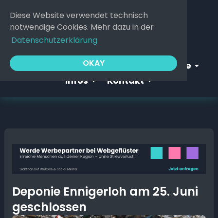
Zum
Diese Website verwendet technisch
Inhalt
notwendige Cookies. Mehr dazu in der
springen
Datenschutzerklärung
Open Webgeflüster
Open S
OKAY
Startseite
Webgeflüster
Service
Open Infos
Open Kontakt
Infos
Kontakt
Deponie Ennigerloh am 25. Juni
geschlossen