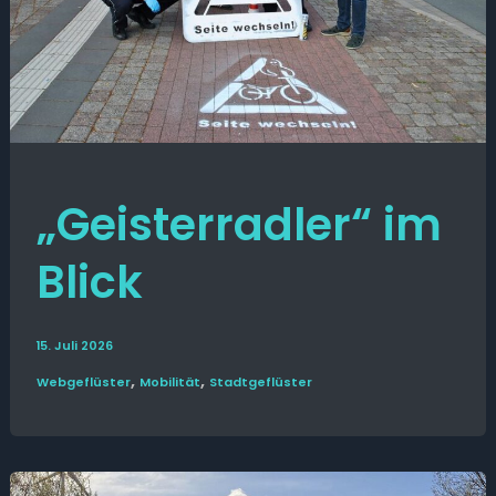
„Geisterradler“ im
Blick
15. Juli 2026
,
,
Web­­geflüster
Mobilität
Stadt­geflüster