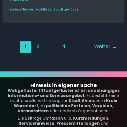
2. Juli 2026
,
,
Web­­geflüster
Mobilität
Stadt­geflüster
1
2
…
4
Weiter
→
Hinweis in eigener Sache
Webgeflüster | Stadtgeflüster
ist ein
unabhängiges
Informations- und Serviceangebot
. Es besteht keine
institutionelle Verbindung zur
Stadt Ahlen
, zum
Kreis
Warendorf
, zu
politischen Parteien
,
Vereinen
,
Veranstaltern
oder anderen Organisationen.
Die Beiträge umfassen u. a.
Kurzmeldungen
,
Servicehinweise
,
Pressemitteilungen
und