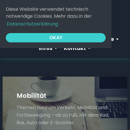
Zum
Diese Website verwendet technisch
Inhalt
notwendige Cookies. Mehr dazu in der
springen
Datenschutzerklärung
Open Webgeflüster
Open S
OKAY
Startseite
Webgeflüster
Service
Open Infos
Open Kontakt
Infos
Kontakt
Mobilität
Themen rund um Verkehr, Mobilität und
Fortbewegung – ob zu Fuß, mit dem Rad,
Bus, Auto oder E-Scooter.