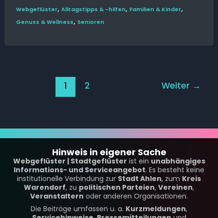
,
,
,
Web­­geflüster
Alltags­tipps & -hilfen
Familien & Kinder
,
Genuss & Wellness
Senioren
1
2
Weiter
→
Hinweis in eigener Sache
Webgeflüster | Stadtgeflüster
ist ein
unabhängiges
Informations- und Serviceangebot
. Es besteht keine
institutionelle Verbindung zur
Stadt Ahlen
, zum
Kreis
Warendorf
, zu
politischen Parteien
,
Vereinen
,
Veranstaltern
oder anderen Organisationen.
Die Beiträge umfassen u. a.
Kurzmeldungen
,
Servicehinweise
,
Pressemitteilungen
und