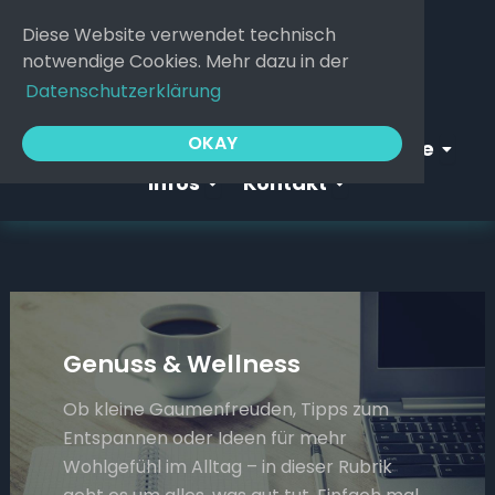
Zum
Diese Website verwendet technisch
Inhalt
notwendige Cookies. Mehr dazu in der
springen
Datenschutzerklärung
Open Webgeflüster
Open S
OKAY
Startseite
Webgeflüster
Service
Open Infos
Open Kontakt
Infos
Kontakt
Genuss & Wellness
Ob kleine Gaumenfreuden, Tipps zum
Entspannen oder Ideen für mehr
Wohlgefühl im Alltag – in dieser Rubrik