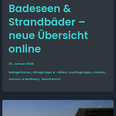
Badeseen &
Strandbäder –
neue Übersicht
online
20. Januar 2026
,
,
,
,
Web­­geflüster
Alltags­tipps & -hilfen
Ausflugs­­tipps
Freizeit
,
Genuss & Wellness
Zwischenruf