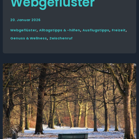
Webgeflüster
20. Januar 2026
,
,
,
,
Web­­geflüster
Alltags­tipps & -hilfen
Ausflugs­­tipps
Freizeit
,
Genuss & Wellness
Zwischenruf