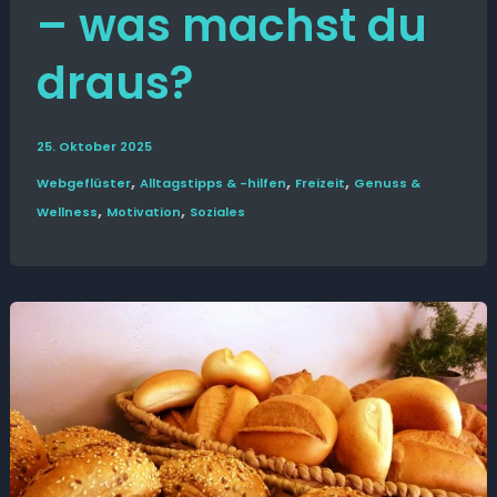
– was machst du
draus?
25. Oktober 2025
,
,
,
Web­­geflüster
Alltags­tipps & -hilfen
Freizeit
Genuss &
,
,
Wellness
Motivation
Soziales