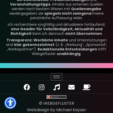
Veranstaltungstipps
. Inhalte aus externen Quellen
werden nach bestem Wissen mit
Quellenangabe
wiedergegeben; sie
spiegeln nicht zwingend
meine
persönliche Auffassung wider.
Ich recherchiere sorgfältig und aktualisiere fortlaufend;
eine Gewähr für Vollständigkeit, Aktualität und
Richtigkeit
kann ich dennoch
nicht übernehmen
.
Transparenz: Werbliche Inhalte
und Unterstützungen
sind
klar gekennzeichnet
(z. B. „Werbung“, „Sponsored“,
„Werbepartner“).
Redaktionelle Entscheidungen
trifft
Webgeflüster
unabhängig
.
F
I
M
E
C
a
n
u
n
o
c
s
s
v
f
e
t
i
e
f
© WEBGEFLÜSTER
b
a
c
l
e
Webdesign by Michael Kayser