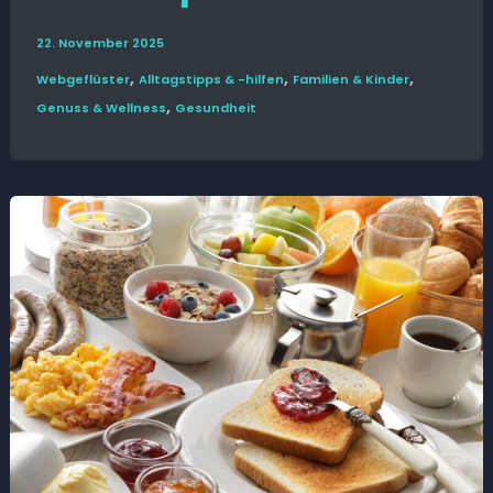
22. November 2025
,
,
,
Web­­geflüster
Alltags­tipps & -hilfen
Familien & Kinder
,
Genuss & Wellness
Gesund­heit