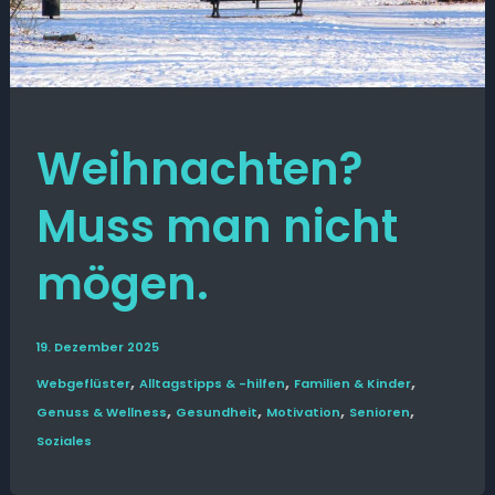
Weihnachten?
Muss man nicht
mögen.
19. Dezember 2025
,
,
,
Web­­geflüster
Alltags­tipps & -hilfen
Familien & Kinder
,
,
,
,
Genuss & Wellness
Gesund­heit
Motivation
Senioren
Soziales