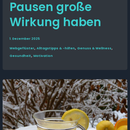
Pausen große
Wirkung haben
1. Dezember 2025
,
,
,
Web­­geflüster
Alltags­tipps & -hilfen
Genuss & Wellness
,
Gesund­heit
Motivation