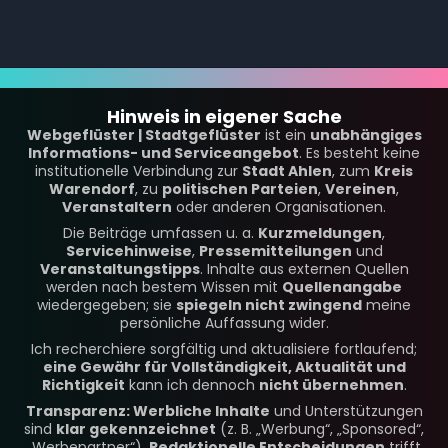
Hinweis in eigener Sache
Webgeflüster | Stadtgeflüster
ist ein
unabhängiges
Informations- und Serviceangebot
. Es besteht keine
institutionelle Verbindung zur
Stadt Ahlen
, zum
Kreis
Warendorf
, zu
politischen Parteien
,
Vereinen
,
Veranstaltern
oder anderen Organisationen.
Die Beiträge umfassen u. a.
Kurzmeldungen
,
Servicehinweise
,
Pressemitteilungen
und
Veranstaltungstipps
. Inhalte aus externen Quellen
werden nach bestem Wissen mit
Quellenangabe
wiedergegeben; sie
spiegeln nicht zwingend
meine
persönliche Auffassung wider.
Ich recherchiere sorgfältig und aktualisiere fortlaufend;
eine Gewähr für Vollständigkeit, Aktualität und
Richtigkeit
kann ich dennoch
nicht übernehmen
.
Transparenz: Werbliche Inhalte
und Unterstützungen
sind
klar gekennzeichnet
(z. B. „Werbung“, „Sponsored“,
„Werbepartner“).
Redaktionelle Entscheidungen
trifft