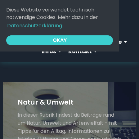
Zum
Diese Website verwendet technisch
Inhalt
notwendige Cookies. Mehr dazu in der
springen
Datenschutzerklärung
Open Webgeflüster
Open S
OKAY
Startseite
Webgeflüster
Service
Open Infos
Open Kontakt
Infos
Kontakt
Natur & Umwelt
In dieser Rubrik findest du Beiträge rund
um Natur, Umwelt und Artenvielfalt – mit
Tipps für den Alltag, Informationen zu