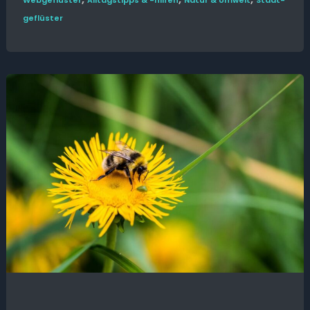
Web­­geflüster
Alltags­tipps & -hilfen
Natur & Umwelt
Stadt­
geflüster