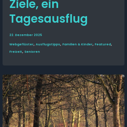
Ziele, ein
Tagesausflug
22. Dezember 2025
,
,
,
,
Web­­geflüster
Ausflugs­­tipps
Familien & Kinder
Featured
,
Freizeit
Senioren