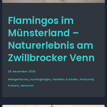
Flamingos im
Münsterland –
Naturerlebnis am
Zwillbrocker Venn
26. Dezember 2025
,
,
,
,
Web­­geflüster
Ausflugs­­tipps
Familien & Kinder
Featured
,
Freizeit
Senioren