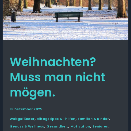
Weihnachten?
Muss man nicht
mögen.
19. Dezember 2025
,
,
,
Web­­geflüster
Alltags­tipps & -hilfen
Familien & Kinder
,
,
,
,
Genuss & Wellness
Gesund­heit
Motivation
Senioren