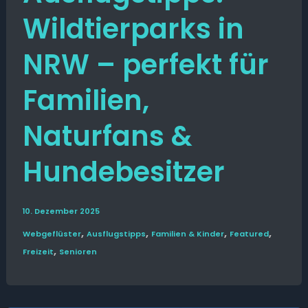
Wildtierparks in
NRW – perfekt für
Familien,
Naturfans &
Hundebesitzer
10. Dezember 2025
,
,
,
,
Web­­geflüster
Ausflugs­­tipps
Familien & Kinder
Featured
,
Freizeit
Senioren