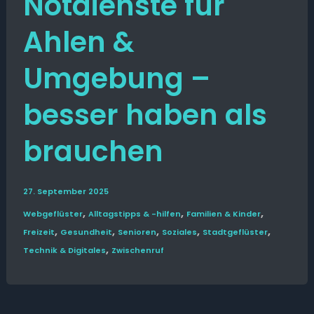
Notdienste für
Ahlen &
Umgebung –
besser haben als
brauchen
27. September 2025
,
,
,
Web­­geflüster
Alltags­tipps & -hilfen
Familien & Kinder
,
,
,
,
,
Freizeit
Gesund­heit
Senioren
Soziales
Stadt­geflüster
,
Technik & Digitales
Zwischenruf