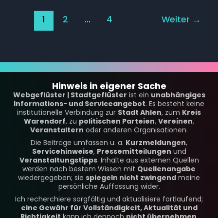
1
2
…
4
Weiter
→
Hinweis in eigener Sache
Webgeflüster | Stadtgeflüster
ist ein
unabhängiges
Informations- und Serviceangebot
. Es besteht keine
institutionelle Verbindung zur
Stadt Ahlen
, zum
Kreis
Warendorf
, zu
politischen Parteien
,
Vereinen
,
Veranstaltern
oder anderen Organisationen.
Die Beiträge umfassen u. a.
Kurzmeldungen
,
Servicehinweise
,
Pressemitteilungen
und
Veranstaltungstipps
. Inhalte aus externen Quellen
werden nach bestem Wissen mit
Quellenangabe
wiedergegeben; sie
spiegeln nicht zwingend
meine
persönliche Auffassung wider.
Ich recherchiere sorgfältig und aktualisiere fortlaufend;
eine Gewähr für Vollständigkeit, Aktualität und
Richtigkeit
kann ich dennoch
nicht übernehmen
.