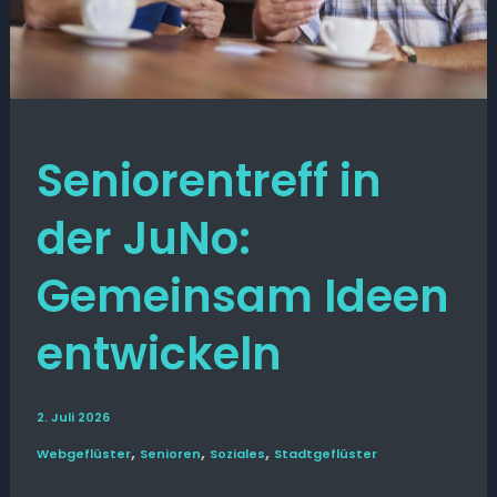
Seniorentreff in
der JuNo:
Gemeinsam Ideen
entwickeln
2. Juli 2026
,
,
,
Web­­geflüster
Senioren
Soziales
Stadt­geflüster