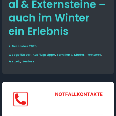
al & Externsteine –
auch im Winter
ein Erlebnis
7. Dezember 2025
,
,
,
,
Web­­geflüster
Ausflugs­­tipps
Familien & Kinder
Featured
,
Freizeit
Senioren