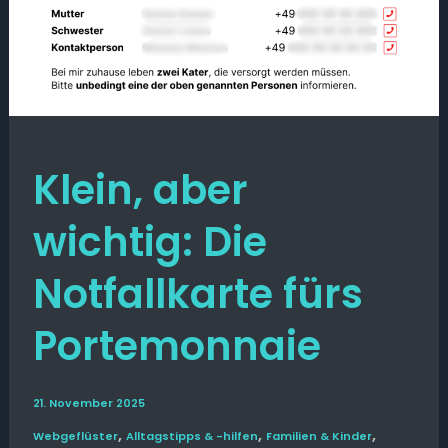
Klein, aber
wichtig: Die
Notfallkarte fürs
Portemonnaie
21. November 2025
,
,
,
Web­­geflüster
Alltags­tipps & -hilfen
Familien & Kinder