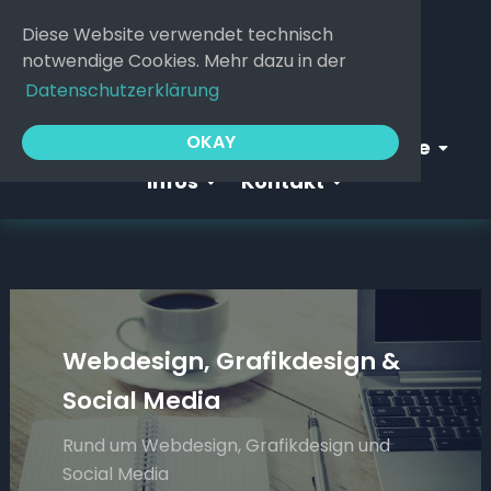
Zum
Diese Website verwendet technisch
Inhalt
notwendige Cookies. Mehr dazu in der
springen
Datenschutzerklärung
Open Webgeflüster
Open S
OKAY
Startseite
Webgeflüster
Service
Open Infos
Open Kontakt
Infos
Kontakt
Webdesign, Grafikdesign &
Social Media
Rund um Webdesign, Grafikdesign und
Social Media