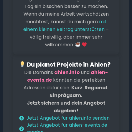
b
A
Li
e
d
Tag ein bisschen besser zu machen.
o
p
n
n
s
Wenn du meine Arbeit wertschätzen
o
p
k
g
möchtest, kannst du mich gern
mit
k
er
einem kleinen Beitrag unterstützen
–
völlig freiwillig, aber immer sehr
willkommen.
Du planst Projekte in Ahlen?
Die Domains
ahlen.info
und
ahlen-
events.de
könnten die perfekten
Adressen dafür sein.
Kurz. Regional.
Einprägsam.
Jetzt sichern und dein Angebot
abgeben!
Jetzt Angebot für ahlen.info senden
Jetzt Angebot für ahlen-events.de