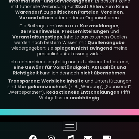
Informations- und Serviceangebot
. Es besteht keine
institutionelle Verbindung zur
Stadt Ahlen
, zum
Kreis
Warendorf
, zu
politischen Parteien
,
Vereinen
,
Veranstaltern
oder anderen Organisationen.
Die Beiträge umfassen u. a.
Kurzmeldungen
,
Servicehinweise
,
Pressemitteilungen
und
Veranstaltungstipps
. Inhalte aus externen Quellen
werden nach bestem Wissen mit
Quellenangabe
wiedergegeben; sie
spiegeln nicht zwingend
meine
persönliche Auffassung wider.
Ich recherchiere sorgfältig und aktualisiere fortlaufend;
eine Gewähr für Vollständigkeit, Aktualität und
Richtigkeit
kann ich dennoch
nicht übernehmen
.
Transparenz: Werbliche Inhalte
und Unterstützungen
sind
klar gekennzeichnet
(z. B. „Werbung“, „Sponsored“,
„Werbepartner“).
Redaktionelle Entscheidungen
trifft
Webgeflüster
unabhängig
.
F
I
M
E
C