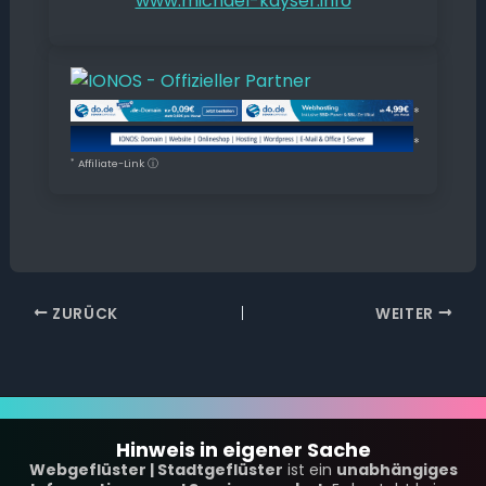
www.michael-kayser.info
*
*
*
Affiliate-Link
ⓘ
ZURÜCK
WEITER
Hinweis in eigener Sache
Webgeflüster | Stadtgeflüster
ist ein
unabhängiges