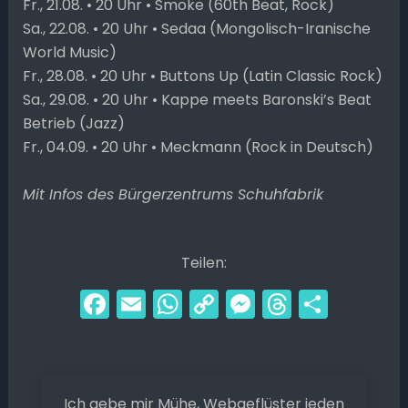
Fr., 21.08. • 20 Uhr • Smoke (60th Beat, Rock)
Sa., 22.08. • 20 Uhr • Sedaa (Mongolisch-Iranische
World Music)
Fr., 28.08. • 20 Uhr • Buttons Up (Latin Classic Rock)
Sa., 29.08. • 20 Uhr • Kappe meets Baronski’s Beat
Betrieb (Jazz)
Fr., 04.09. • 20 Uhr • Meckmann (Rock in Deutsch)
Mit Infos des Bürgerzentrums Schuhfabrik
Teilen:
F
E
W
C
M
T
T
a
m
h
o
e
hr
ei
c
ai
a
p
s
e
le
e
l
ts
y
s
a
n
Ich gebe mir Mühe, Webgeflüster jeden