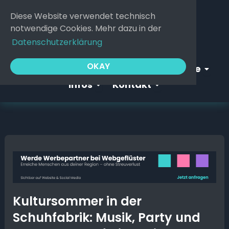
Zum
Diese Website verwendet technisch
Inhalt
notwendige Cookies. Mehr dazu in der
springen
Datenschutzerklärung
Open Webgeflüster
Open S
OKAY
Startseite
Webgeflüster
Service
Open Infos
Open Kontakt
Infos
Kontakt
Kultursommer in der
Schuhfabrik: Musik, Party und