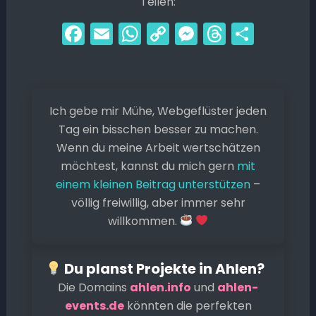
Teilen:
F
E
W
C
M
T
T
a
m
h
o
e
hr
ei
c
ai
a
p
s
e
le
e
l
ts
y
s
a
n
Ich gebe mir Mühe, Webgeflüster jeden
b
A
Li
e
d
Tag ein bisschen besser zu machen.
o
p
n
n
s
Wenn du meine Arbeit wertschätzen
o
p
k
g
möchtest, kannst du mich gern
mit
k
er
einem kleinen Beitrag unterstützen
–
völlig freiwillig, aber immer sehr
willkommen.
Du planst Projekte in Ahlen?
Die Domains
ahlen.info
und
ahlen-
events.de
könnten die perfekten