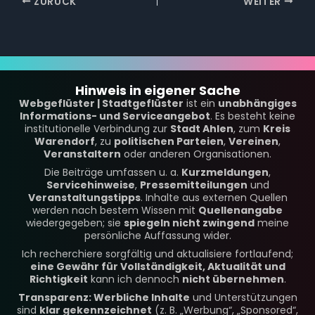
ZURÜCK
WEITER
Hinweis in eigener Sache
Webgeflüster | Stadtgeflüster
ist ein
unabhängiges
Informations- und Serviceangebot
. Es besteht keine
institutionelle Verbindung zur
Stadt Ahlen
, zum
Kreis
Warendorf
, zu
politischen Parteien
,
Vereinen
,
Veranstaltern
oder anderen Organisationen.
Die Beiträge umfassen u. a.
Kurzmeldungen
,
Servicehinweise
,
Pressemitteilungen
und
Veranstaltungstipps
. Inhalte aus externen Quellen
werden nach bestem Wissen mit
Quellenangabe
wiedergegeben; sie
spiegeln nicht zwingend
meine
persönliche Auffassung wider.
Ich recherchiere sorgfältig und aktualisiere fortlaufend;
eine Gewähr für Vollständigkeit, Aktualität und
Richtigkeit
kann ich dennoch
nicht übernehmen
.
Transparenz: Werbliche Inhalte
und Unterstützungen
sind
klar gekennzeichnet
(z. B. „Werbung“, „Sponsored“,