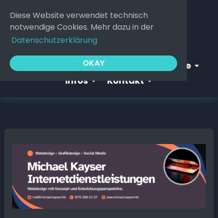
Zum
Diese Website verwendet technisch
Inhalt
notwendige Cookies. Mehr dazu in der
springen
Datenschutzerklärung
Open Webgeflüster
Open S
OKAY
Startseite
Webgeflüster
Service
Open Infos
Open Kontakt
Infos
Kontakt