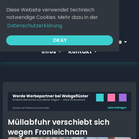
Zum
Diese Website verwendet technisch
Inhalt
notwendige Cookies. Mehr dazu in der
springen
Datenschutzerklärung
Open Webgeflüster
Open S
OKAY
Startseite
Webgeflüster
Service
Open Infos
Open Kontakt
Infos
Kontakt
Müllabfuhr verschiebt sich
wegen Fronleichnam