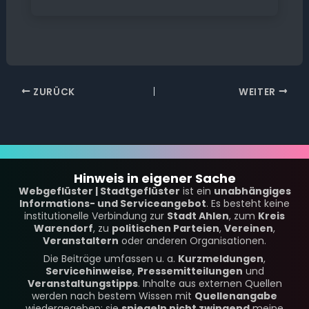
ZURÜCK
WEITER
Hinweis in eigener Sache
Webgeflüster | Stadtgeflüster
ist ein
unabhängiges
Informations- und Serviceangebot
. Es besteht keine
institutionelle Verbindung zur
Stadt Ahlen
, zum
Kreis
Warendorf
, zu
politischen Parteien
,
Vereinen
,
Veranstaltern
oder anderen Organisationen.
Die Beiträge umfassen u. a.
Kurzmeldungen
,
Servicehinweise
,
Pressemitteilungen
und
Veranstaltungstipps
. Inhalte aus externen Quellen
werden nach bestem Wissen mit
Quellenangabe
wiedergegeben; sie
spiegeln nicht zwingend
meine