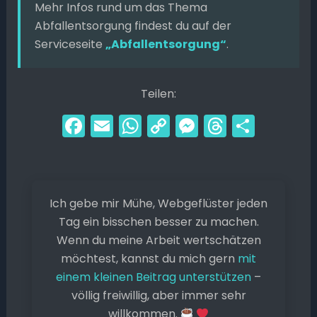
Mehr Infos rund um das Thema
Abfallentsorgung findest du auf der
Serviceseite
„Abfallentsorgung“
.
Teilen:
F
E
W
C
M
T
T
a
m
h
o
e
hr
ei
c
ai
a
p
s
e
le
e
l
ts
y
s
a
n
Ich gebe mir Mühe, Webgeflüster jeden
b
A
Li
e
d
Tag ein bisschen besser zu machen.
o
p
n
n
s
Wenn du meine Arbeit wertschätzen
o
p
k
g
möchtest, kannst du mich gern
mit
k
er
einem kleinen Beitrag unterstützen
–
völlig freiwillig, aber immer sehr
willkommen.