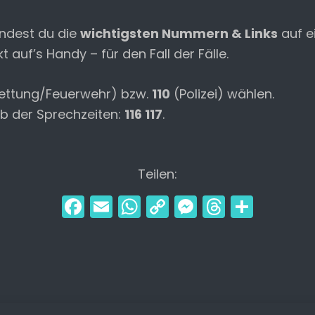
indest du die
wichtigsten Nummern & Links
auf ei
 auf’s Handy – für den Fall der Fälle.
ettung/Feuerwehr) bzw.
110
(Polizei) wählen.
lb der Sprechzeiten:
116 117
.
Teilen:
F
E
W
C
M
T
T
a
m
h
o
e
hr
ei
c
ai
a
p
s
e
le
e
l
ts
y
s
a
n
b
A
Li
e
d