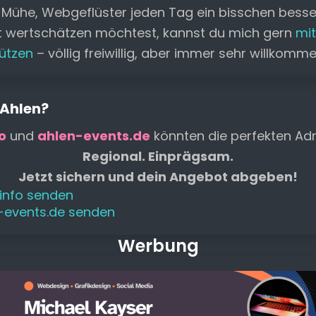
o
p
n
n
s
 Mühe, Webgeflüster jeden Tag ein bisschen bess
o
p
k
g
t wertschätzen möchtest, kannst du mich gern
mit
k
er
ützen
– völlig freiwillig, aber immer sehr willkomm
 Ahlen?
o
und
ahlen-events.de
könnten die perfekten Adr
Regional. Einprägsam.
Jetzt sichern und dein Angebot abgeben!
.info senden
n-events.de senden
Werbung