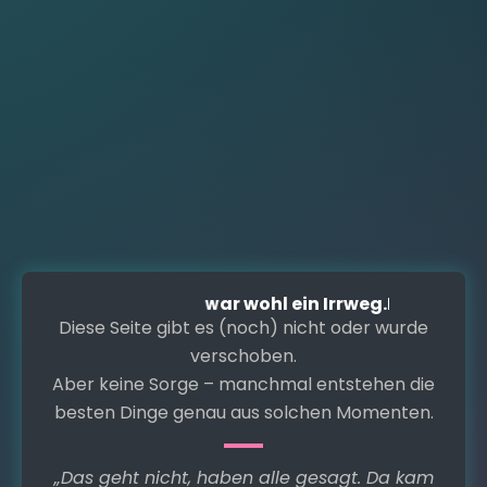
Zum
Inhalt
springen
U
p
p
s
…
d
a
s
w
a
r
w
o
h
l
e
i
n
I
r
r
w
e
g
.
D
A
i
b
e
e
s
r
e
k
S
e
e
i
n
i
t
e
e
Diese Seite gibt es (noch) nicht oder wurde
verschoben.
Aber keine Sorge – manchmal entstehen die
besten Dinge genau aus solchen Momenten.
„Das geht nicht, haben alle gesagt. Da kam