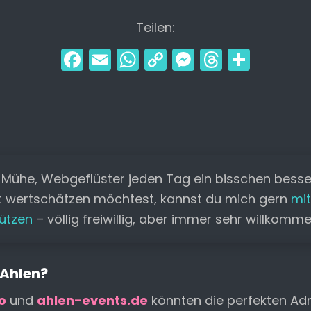
Teilen:
F
E
W
C
M
T
T
a
m
h
o
e
hr
ei
c
ai
a
p
s
e
le
e
l
ts
y
s
a
n
b
A
Li
e
d
o
p
n
n
s
 Mühe, Webgeflüster jeden Tag ein bisschen bess
o
p
k
g
t wertschätzen möchtest, kannst du mich gern
mit
k
er
ützen
– völlig freiwillig, aber immer sehr willkomm
 Ahlen?
o
und
ahlen-events.de
könnten die perfekten Adr