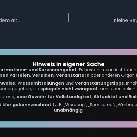
Kurz erklärt: Wertstoffhof oder Sperrmüll – wohin mit dem alten Kram?
Hinweis in eigener Sache
formations- und Serviceangebot
. Es besteht keine institutio
chen Parteien
,
Vereinen
,
Veranstaltern
oder anderen Organis
nweise
,
Pressemitteilungen
und
Veranstaltungstipps
. Inh
iedergegeben; sie
spiegeln nicht zwingend
meine persönliche
laufend;
eine Gewähr für Vollständigkeit, Aktualität und Ric
nd
klar gekennzeichnet
(z. B. „Werbung“, „Sponsored“, „Werbepa
unabhängig
.