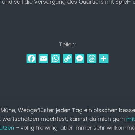
t und soll die Versorgung des Quartiers mit Spiel
Teilen:
F
E
W
C
M
T
T
a
m
h
o
e
hr
ei
c
ai
a
p
s
e
le
e
l
ts
y
s
a
n
b
A
Li
e
d
o
p
n
n
s
 Mühe, Webgeflüster jeden Tag ein bisschen bess
o
p
k
g
t wertschätzen möchtest, kannst du mich gern
mit
k
er
ützen
– völlig freiwillig, aber immer sehr willkomm