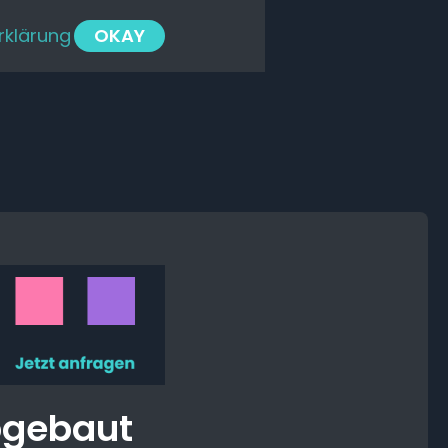
rklärung
OKAY
bgebaut