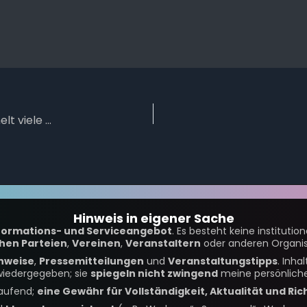
Neuer Rekord beim STADTRADELN – auch Ahlen sammelt viele Kilometer
Hinweis in eigener Sache
formations- und Serviceangebot
. Es besteht keine institutio
chen Parteien
,
Vereinen
,
Veranstaltern
oder anderen Organis
nweise
,
Pressemitteilungen
und
Veranstaltungstipps
. Inh
iedergegeben; sie
spiegeln nicht zwingend
meine persönliche
laufend;
eine Gewähr für Vollständigkeit, Aktualität und Ric