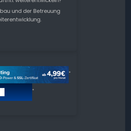
tritt weiterentwickeln?
ufbau und der Betreuung
eiterentwicklung.
*
*