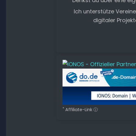
Denkst du über eine ei
Ich unterstütze Verein
digitaler Projek
*
Affiliate-Link
ⓘ