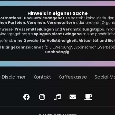
Hinweis in eigener Sache
formations- und Serviceangebot
. Es besteht keine institutio
chen Parteien
,
Vereinen
,
Veranstaltern
oder anderen Organis
nweise
,
Pressemitteilungen
und
Veranstaltungstipps
. Inh
iedergegeben; sie
spiegeln nicht zwingend
meine persönliche
laufend;
eine Gewähr für Vollständigkeit, Aktualität und Ric
nd
klar gekennzeichnet
(z. B. „Werbung“, „Sponsored“, „Werbepa
unabhängig
.
te Disclaimer
Kontakt
Kaffeekasse
Social Me
F
I
M
E
C
a
n
u
n
o
c
s
s
v
f
e
t
i
e
f