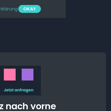
rklärung
OKAY
z nach vorne