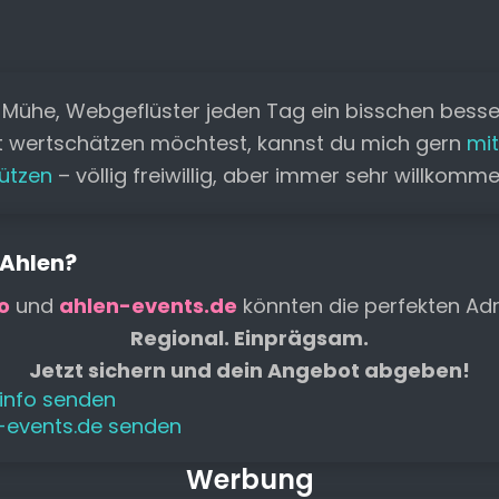
e
l
ts
y
s
a
n
b
A
Li
e
d
o
p
n
n
s
 Mühe, Webgeflüster jeden Tag ein bisschen bess
o
p
k
g
t wertschätzen möchtest, kannst du mich gern
mit
k
er
ützen
– völlig freiwillig, aber immer sehr willkomm
 Ahlen?
o
und
ahlen-events.de
könnten die perfekten Adr
Regional. Einprägsam.
Jetzt sichern und dein Angebot abgeben!
.info senden
n-events.de senden
Werbung