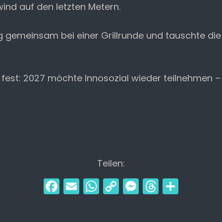
ind auf den letzten Metern.
g gemeinsam bei einer Grillrunde und tauschte di
 fest: 2027 möchte Innosozial wieder teilnehmen 
Teilen:
F
E
W
C
M
T
T
a
m
h
o
e
hr
ei
c
ai
a
p
s
e
le