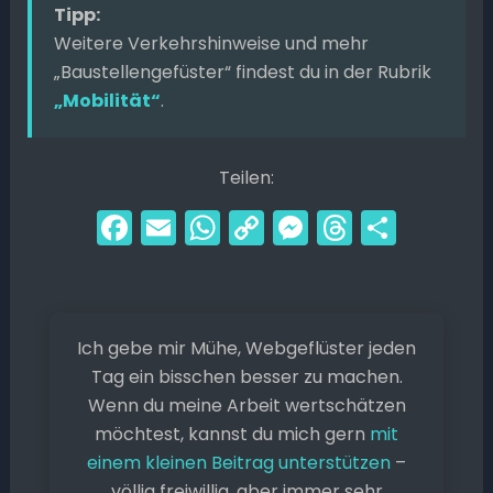
Tipp:
Weitere Verkehrshinweise und mehr
„Baustellengefüster“ findest du in der Rubrik
„Mobilität“
.
Teilen:
F
E
W
C
M
T
T
a
m
h
o
e
hr
ei
c
ai
a
p
s
e
le
e
l
ts
y
s
a
n
Ich gebe mir Mühe, Webgeflüster jeden
b
A
Li
e
d
Tag ein bisschen besser zu machen.
o
p
n
n
s
Wenn du meine Arbeit wertschätzen
o
p
k
g
möchtest, kannst du mich gern
mit
k
er
einem kleinen Beitrag unterstützen
–
völlig freiwillig, aber immer sehr