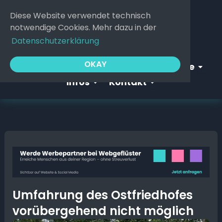
Zum
Diese Website verwendet technisch
Inhalt
notwendige Cookies. Mehr dazu in der
springen
Datenschutzerklärung
Open Webgeflüster
Open S
OKAY
Startseite
Webgeflüster
Service
Open Infos
Open Kontakt
Infos
Kontakt
Umfahrung des Ostfriedhofes
vorübergehend nicht möglich