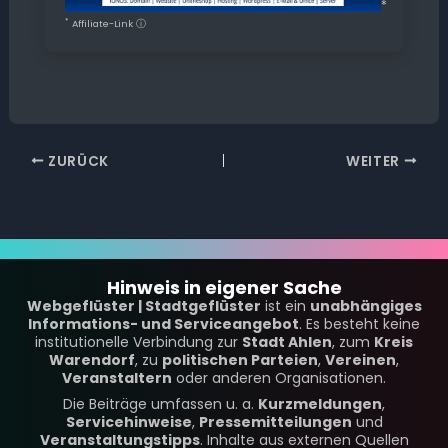
*
*
Affiliate-Link
ⓘ
ZURÜCK
WEITER
Hinweis in eigener Sache
Webgeflüster | Stadtgeflüster
ist ein
unabhängiges
Informations- und Serviceangebot
. Es besteht keine
institutionelle Verbindung zur
Stadt Ahlen
, zum
Kreis
Warendorf
, zu
politischen Parteien
,
Vereinen
,
Veranstaltern
oder anderen Organisationen.
Die Beiträge umfassen u. a.
Kurzmeldungen
,
Servicehinweise
,
Pressemitteilungen
und
Veranstaltungstipps
. Inhalte aus externen Quellen