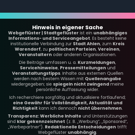
Hinweis in eigener Sache
Webgeflüster | Stadtgeflüster
ist ein
unabhängiges
Informations- und Serviceangebot
. Es besteht keine
institutionelle Verbindung zur
Stadt Ahlen
, zum
Kreis
Warendorf
, zu
politischen Parteien
,
Vereinen
,
Veranstaltern
oder anderen Organisationen.
Die Beiträge umfassen u. a.
Kurzmeldungen
,
Servicehinweise
,
Pressemitteilungen
und
Veranstaltungstipps
. Inhalte aus externen Quellen
werden nach bestem Wissen mit
Quellenangabe
wiedergegeben; sie
spiegeln nicht zwingend
meine
persönliche Auffassung wider.
Ich recherchiere sorgfältig und aktualisiere fortlaufend;
eine Gewähr für Vollständigkeit, Aktualität und
Richtigkeit
kann ich dennoch
nicht übernehmen
.
Transparenz: Werbliche Inhalte
und Unterstützungen
sind
klar gekennzeichnet
(z. B. „Werbung“, „Sponsored“,
„Werbepartner“).
Redaktionelle Entscheidungen
trifft
Webgeflüster
unabhängig
.