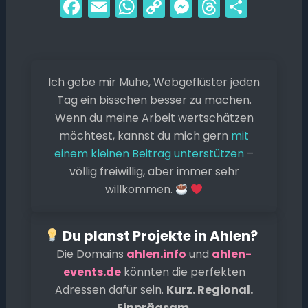
F
E
W
C
M
T
T
a
m
h
o
e
hr
ei
c
ai
a
p
s
e
le
e
l
ts
y
s
a
n
Ich gebe mir Mühe, Webgeflüster jeden
b
A
Li
e
d
Tag ein bisschen besser zu machen.
o
p
n
n
s
Wenn du meine Arbeit wertschätzen
o
p
k
g
möchtest, kannst du mich gern
mit
k
er
einem kleinen Beitrag unterstützen
–
völlig freiwillig, aber immer sehr
willkommen.
Du planst Projekte in Ahlen?
Die Domains
ahlen.info
und
ahlen-
events.de
könnten die perfekten
Adressen dafür sein.
Kurz. Regional.
Einprägsam.