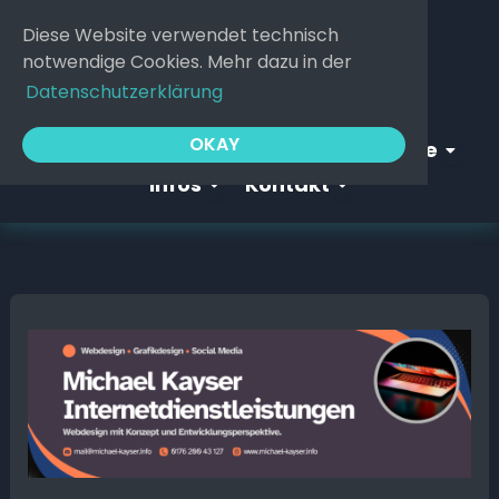
Zum
Diese Website verwendet technisch
Inhalt
notwendige Cookies. Mehr dazu in der
springen
Datenschutzerklärung
Open Webgeflüster
Open S
OKAY
Startseite
Webgeflüster
Service
Open Infos
Open Kontakt
Infos
Kontakt