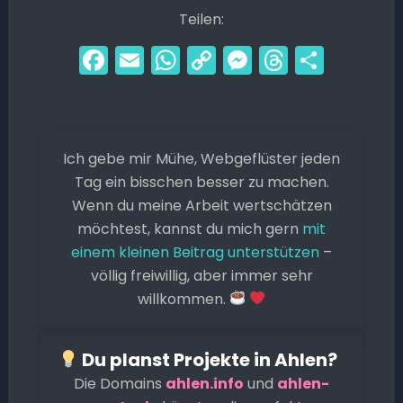
Teilen:
F
E
W
C
M
T
T
a
m
h
o
e
hr
ei
c
ai
a
p
s
e
le
e
l
ts
y
s
a
n
Ich gebe mir Mühe, Webgeflüster jeden
b
A
Li
e
d
Tag ein bisschen besser zu machen.
o
p
n
n
s
Wenn du meine Arbeit wertschätzen
o
p
k
g
möchtest, kannst du mich gern
mit
k
er
einem kleinen Beitrag unterstützen
–
völlig freiwillig, aber immer sehr
willkommen.
Du planst Projekte in Ahlen?
Die Domains
ahlen.info
und
ahlen-