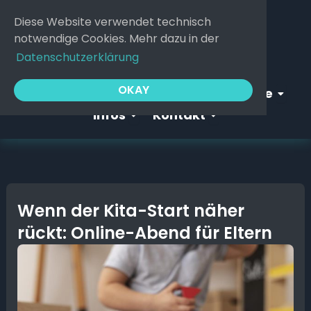
Zum
Diese Website verwendet technisch
Inhalt
notwendige Cookies. Mehr dazu in der
springen
Datenschutzerklärung
Open Webgeflüster
Open S
OKAY
Startseite
Webgeflüster
Service
Open Infos
Open Kontakt
Infos
Kontakt
Wenn der Kita-Start näher
rückt: Online-Abend für Eltern