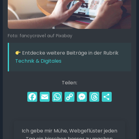
Foto: fancycrave1 auf Pixabay
Entdecke weitere Beiträge in der Rubrik
Technik & Digitales
Teilen:
F
E
W
C
M
T
T
a
m
h
o
e
hr
ei
c
ai
a
p
s
e
le
e
l
ts
y
s
a
n
Ich gebe mir Mühe, Webgeflüster jeden
b
A
Li
e
d
Tag ein bisschen besser zu machen.