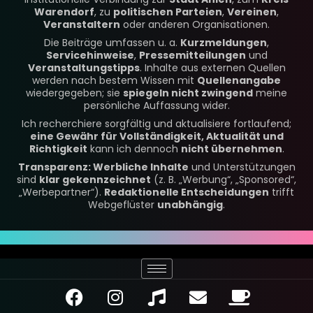
Warendorf
, zu
politischen Parteien
,
Vereinen
,
Veranstaltern
oder anderen Organisationen.
Die Beiträge umfassen u. a.
Kurzmeldungen
,
Servicehinweise
,
Pressemitteilungen
und
Veranstaltungstipps
. Inhalte aus externen Quellen
werden nach bestem Wissen mit
Quellenangabe
wiedergegeben; sie
spiegeln nicht zwingend
meine
persönliche Auffassung wider.
Ich recherchiere sorgfältig und aktualisiere fortlaufend;
eine Gewähr für Vollständigkeit, Aktualität und
Richtigkeit
kann ich dennoch
nicht übernehmen
.
Transparenz: Werbliche Inhalte
und Unterstützungen
sind
klar gekennzeichnet
(z. B. „Werbung“, „Sponsored“,
„Werbepartner“).
Redaktionelle Entscheidungen
trifft
Webgeflüster
unabhängig
.
F
I
M
E
C
a
n
u
n
o