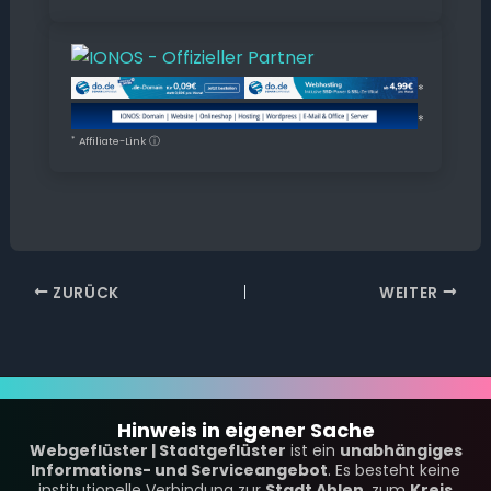
*
*
*
Affiliate-Link
ⓘ
ZURÜCK
WEITER
Hinweis in eigener Sache
Webgeflüster | Stadtgeflüster
ist ein
unabhängiges
Informations- und Serviceangebot
. Es besteht keine
institutionelle Verbindung zur
Stadt Ahlen
, zum
Kreis