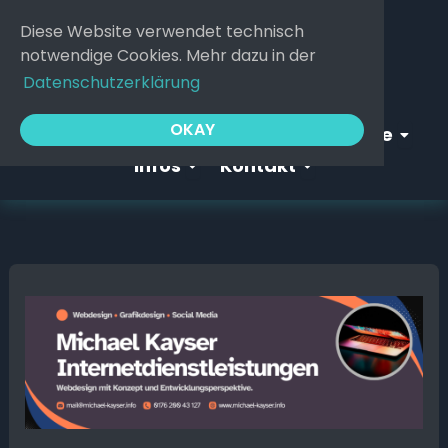
Zum
Diese Website verwendet technisch
Inhalt
notwendige Cookies. Mehr dazu in der
springen
Datenschutzerklärung
Open Webgeflüster
Open S
OKAY
Startseite
Webgeflüster
Service
Open Infos
Open Kontakt
Infos
Kontakt