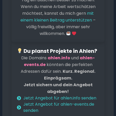
o
p
n
n
s
Wenn du meine Arbeit wertschätzen
o
p
k
g
möchtest, kannst du mich gern
mit
k
er
einem kleinen Beitrag unterstützen
–
völlig freiwillig, aber immer sehr
willkommen.
Du planst Projekte in Ahlen?
Die Domains
ahlen.info
und
ahlen-
events.de
könnten die perfekten
Adressen dafür sein.
Kurz. Regional.
Einprägsam.
Jetzt sichern und dein Angebot
abgeben!
Jetzt Angebot für ahlen.info senden
Jetzt Angebot für ahlen-events.de
senden