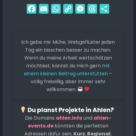
F
E
W
C
M
T
T
a
m
h
o
e
hr
ei
c
ai
a
p
s
e
le
e
l
ts
y
s
a
n
Ich gebe mir Mühe, Webgeflüster jeden
b
A
Li
e
d
Tag ein bisschen besser zu machen.
o
p
n
n
s
Wenn du meine Arbeit wertschätzen
o
p
k
g
möchtest, kannst du mich gern
mit
k
er
einem kleinen Beitrag unterstützen
–
völlig freiwillig, aber immer sehr
willkommen.
Du planst Projekte in Ahlen?
Die Domains
ahlen.info
und
ahlen-
events.de
könnten die perfekten
Adressen dafür sein.
Kurz. Regional.