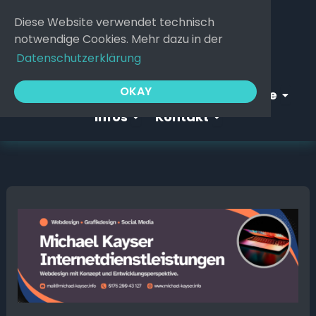
Zum
Diese Website verwendet technisch
Inhalt
notwendige Cookies. Mehr dazu in der
springen
Datenschutzerklärung
Open Webgeflüster
Open S
OKAY
Startseite
Webgeflüster
Service
Open Infos
Open Kontakt
Infos
Kontakt