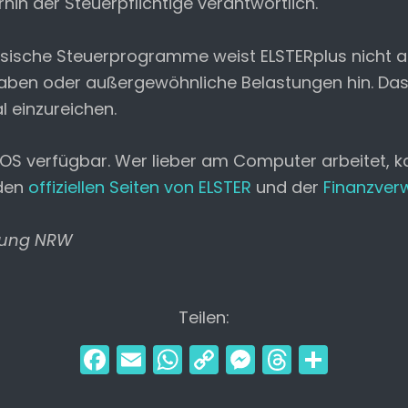
rhin der Steuerpflichtige verantwortlich.
lassische Steuerprogramme weist ELSTERplus nicht
n oder außergewöhnliche Belastungen hin. Das Ang
l einzureichen.
 iOS verfügbar. Wer lieber am Computer arbeitet, k
 den
offiziellen Seiten von ELSTER
und der
Finanzver
ltung NRW
Teilen:
F
E
W
C
M
T
T
a
m
h
o
e
hr
ei