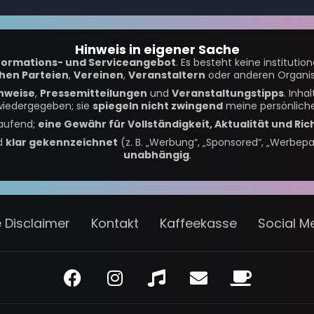
Hinweis in eigener Sache
formations- und Serviceangebot
. Es besteht keine institutio
chen Parteien
,
Vereinen
,
Veranstaltern
oder anderen Organis
nweise
,
Pressemitteilungen
und
Veranstaltungstipps
. Inh
iedergegeben; sie
spiegeln nicht zwingend
meine persönliche
laufend;
eine Gewähr für Vollständigkeit, Aktualität und Ric
nd
klar gekennzeichnet
(z. B. „Werbung“, „Sponsored“, „Werbepa
unabhängig
.
te Disclaimer
Kontakt
Kaffeekasse
Social Me
F
I
M
E
C
a
n
u
n
o
c
s
s
v
f