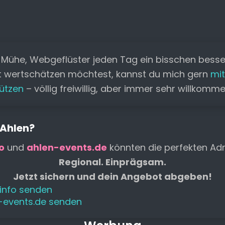
c
ai
a
p
s
e
le
e
l
ts
y
s
a
n
b
A
Li
e
d
o
p
n
n
s
 Mühe, Webgeflüster jeden Tag ein bisschen bess
o
p
k
g
t wertschätzen möchtest, kannst du mich gern
mit
k
er
ützen
– völlig freiwillig, aber immer sehr willkomm
 Ahlen?
o
und
ahlen-events.de
könnten die perfekten Adr
Regional. Einprägsam.
Jetzt sichern und dein Angebot abgeben!
.info senden
n-events.de senden