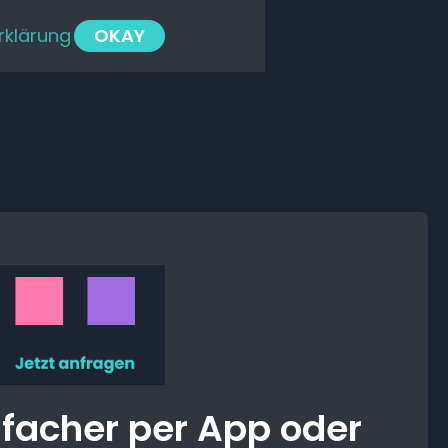
rklärung
OKAY
infacher per App oder