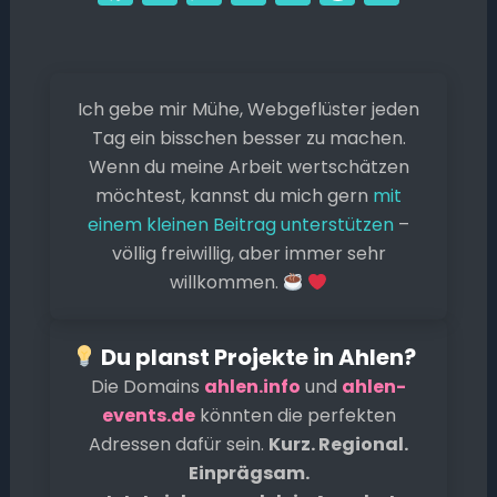
a
m
h
o
e
hr
ei
c
ai
a
p
s
e
le
e
l
ts
y
s
a
n
Ich gebe mir Mühe, Webgeflüster jeden
b
A
Li
e
d
Tag ein bisschen besser zu machen.
o
p
n
n
s
Wenn du meine Arbeit wertschätzen
o
p
k
g
möchtest, kannst du mich gern
mit
k
er
einem kleinen Beitrag unterstützen
–
völlig freiwillig, aber immer sehr
willkommen.
Du planst Projekte in Ahlen?
Die Domains
ahlen.info
und
ahlen-
events.de
könnten die perfekten
Adressen dafür sein.
Kurz. Regional.
Einprägsam.