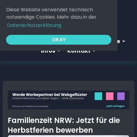
Zum
Diese Website verwendet technisch
Inhalt
notwendige Cookies. Mehr dazu in der
springen
Datenschutzerklärung
Open Webgeflüster
Open S
OKAY
Startseite
Webgeflüster
Service
Open Infos
Open Kontakt
Infos
Kontakt
Familienzeit NRW: Jetzt für die
Herbstferien bewerben