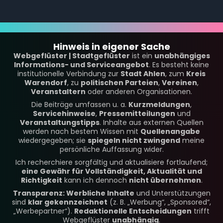
Hinweis in eigener Sache
Webgeflüster | Stadtgeflüster
ist ein
unabhängiges
Informations- und Serviceangebot
. Es besteht keine
institutionelle Verbindung zur
Stadt Ahlen
, zum
Kreis
Warendorf
, zu
politischen Parteien
,
Vereinen
,
Veranstaltern
oder anderen Organisationen.
Die Beiträge umfassen u. a.
Kurzmeldungen
,
Servicehinweise
,
Pressemitteilungen
und
Veranstaltungstipps
. Inhalte aus externen Quellen
werden nach bestem Wissen mit
Quellenangabe
wiedergegeben; sie
spiegeln nicht zwingend
meine
persönliche Auffassung wider.
Ich recherchiere sorgfältig und aktualisiere fortlaufend;
eine Gewähr für Vollständigkeit, Aktualität und
Richtigkeit
kann ich dennoch
nicht übernehmen
.
Transparenz: Werbliche Inhalte
und Unterstützungen
sind
klar gekennzeichnet
(z. B. „Werbung“, „Sponsored“,
„Werbepartner“).
Redaktionelle Entscheidungen
trifft
Webgeflüster
unabhängig
.