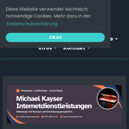
Zum
Diese Website verwendet technisch
Inhalt
notwendige Cookies. Mehr dazu in der
springen
Datenschutzerklärung
Open Webgeflüster
Open S
OKAY
Startseite
Webgeflüster
Service
Open Infos
Open Kontakt
Infos
Kontakt