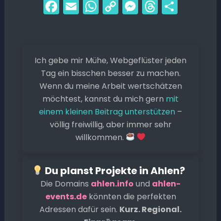
F
E
W
C
M
T
T
a
m
h
o
e
hr
ei
c
ai
a
p
s
e
le
e
l
ts
y
s
a
n
Ich gebe mir Mühe, Webgeflüster jeden
b
A
Li
e
d
Tag ein bisschen besser zu machen.
o
p
n
n
s
Wenn du meine Arbeit wertschätzen
o
p
k
g
möchtest, kannst du mich gern
mit
k
er
einem kleinen Beitrag unterstützen
–
völlig freiwillig, aber immer sehr
willkommen.
Du planst Projekte in Ahlen?
Die Domains
ahlen.info
und
ahlen-
events.de
könnten die perfekten
Adressen dafür sein.
Kurz. Regional.