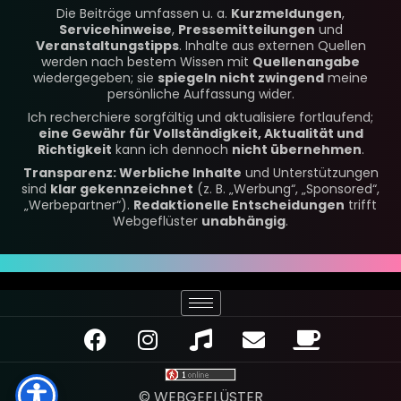
Die Beiträge umfassen u. a.
Kurzmeldungen
,
Servicehinweise
,
Pressemitteilungen
und
Veranstaltungstipps
. Inhalte aus externen Quellen
werden nach bestem Wissen mit
Quellenangabe
wiedergegeben; sie
spiegeln nicht zwingend
meine
persönliche Auffassung wider.
Ich recherchiere sorgfältig und aktualisiere fortlaufend;
eine Gewähr für Vollständigkeit, Aktualität und
Richtigkeit
kann ich dennoch
nicht übernehmen
.
Transparenz: Werbliche Inhalte
und Unterstützungen
sind
klar gekennzeichnet
(z. B. „Werbung“, „Sponsored“,
„Werbepartner“).
Redaktionelle Entscheidungen
trifft
Webgeflüster
unabhängig
.
F
I
M
E
C
a
n
u
n
o
c
s
s
v
f
e
t
i
e
f
© WEBGEFLÜSTER