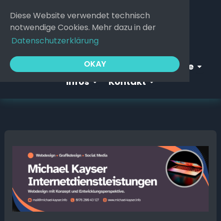
Zum
Diese Website verwendet technisch
Inhalt
notwendige Cookies. Mehr dazu in der
springen
Datenschutzerklärung
Open Webgeflüster
Open S
OKAY
Startseite
Webgeflüster
Service
Open Infos
Open Kontakt
Infos
Kontakt