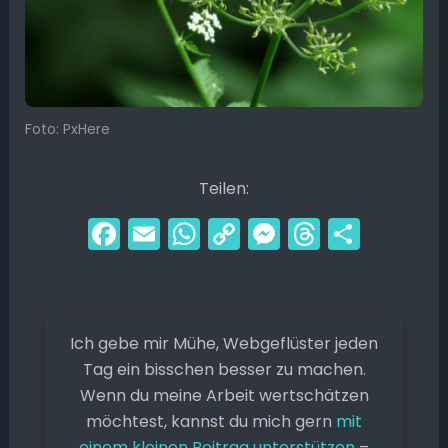
Foto: PxHere
Teilen:
F
E
W
C
M
T
T
a
m
h
o
e
hr
ei
c
ai
a
p
s
e
le
e
l
ts
y
s
a
n
Ich gebe mir Mühe, Webgeflüster jeden
b
A
Li
e
d
Tag ein bisschen besser zu machen.
o
p
n
n
s
Wenn du meine Arbeit wertschätzen
o
p
k
g
möchtest, kannst du mich gern
mit
einem kleinen Beitrag unterstützen
–