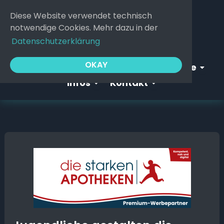
Zum
Diese Website verwendet technisch
Inhalt
notwendige Cookies. Mehr dazu in der
springen
Datenschutzerklärung
Open Webgeflüster
Open S
OKAY
Startseite
Webgeflüster
Service
Open Infos
Open Kontakt
Infos
Kontakt