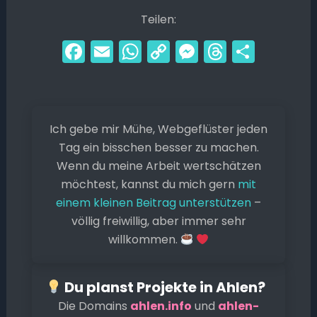
Teilen:
F
E
W
C
M
T
T
a
m
h
o
e
hr
ei
c
ai
a
p
s
e
le
e
l
ts
y
s
a
n
Ich gebe mir Mühe, Webgeflüster jeden
b
A
Li
e
d
Tag ein bisschen besser zu machen.
o
p
n
n
s
Wenn du meine Arbeit wertschätzen
o
p
k
g
möchtest, kannst du mich gern
mit
k
er
einem kleinen Beitrag unterstützen
–
völlig freiwillig, aber immer sehr
willkommen.
Du planst Projekte in Ahlen?
Die Domains
ahlen.info
und
ahlen-