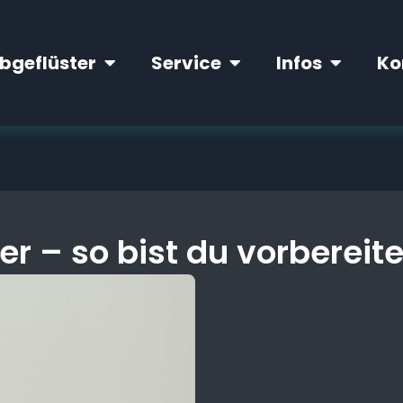
twendige Cookies. Mehr dazu in der
Datenschutze
Open Webgeflüster
Open Service
Open Info
bgeflüster
Service
Infos
Ko
r – so bist du vorbereite