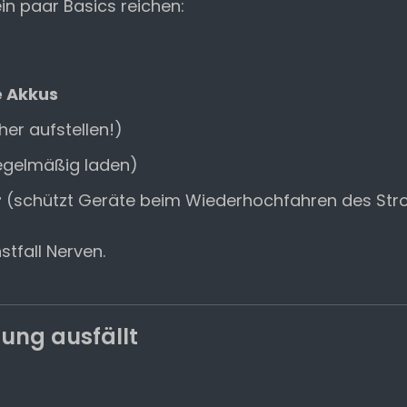
n paar Basics reichen:
)
 Akkus
er aufstellen!)
egelmäßig laden)
r
(schützt Geräte beim Wiederhochfahren des St
stfall Nerven.
ung ausfällt