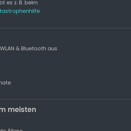
t es z. B. beim
tastrophenhilfe
, WLAN & Bluetooth aus
onate
am meisten
de Ältere