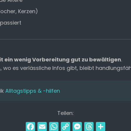
ocher, Kerzen)
 passiert
t ein wenig Vorbereitung gut zu bewältigen
.
wo es verlässliche Infos gibt, bleibt handlungsfäh
ik
Alltags­tipps & -hilfen
Teilen:
F
E
W
C
M
T
T