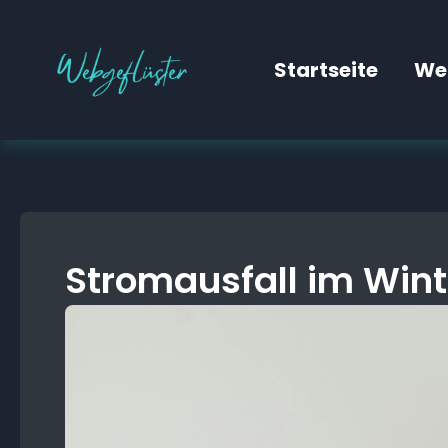
Zum
Diese Website verwendet technisch no
Inhalt
Startseite
We
springen
Stromausfall im Winte