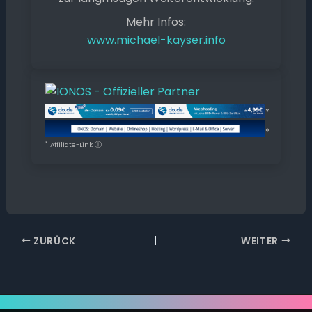
Mehr Infos:
www.michael-kayser.info
*
*
*
Affiliate-Link
ⓘ
ZURÜCK
WEITER