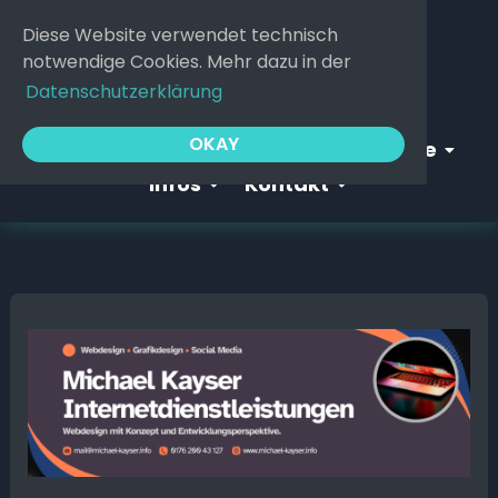
Zum
Diese Website verwendet technisch
Inhalt
notwendige Cookies. Mehr dazu in der
springen
Datenschutzerklärung
Open Webgeflüster
Open S
OKAY
Startseite
Webgeflüster
Service
Open Infos
Open Kontakt
Infos
Kontakt