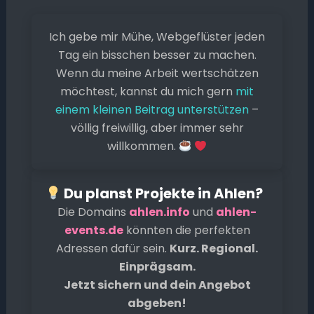
c
ai
a
p
s
e
le
e
l
ts
y
s
a
n
Ich gebe mir Mühe, Webgeflüster jeden
b
A
Li
e
d
Tag ein bisschen besser zu machen.
o
p
n
n
s
Wenn du meine Arbeit wertschätzen
o
p
k
g
möchtest, kannst du mich gern
mit
k
er
einem kleinen Beitrag unterstützen
–
völlig freiwillig, aber immer sehr
willkommen.
Du planst Projekte in Ahlen?
Die Domains
ahlen.info
und
ahlen-
events.de
könnten die perfekten
Adressen dafür sein.
Kurz. Regional.
Einprägsam.
Jetzt sichern und dein Angebot
abgeben!