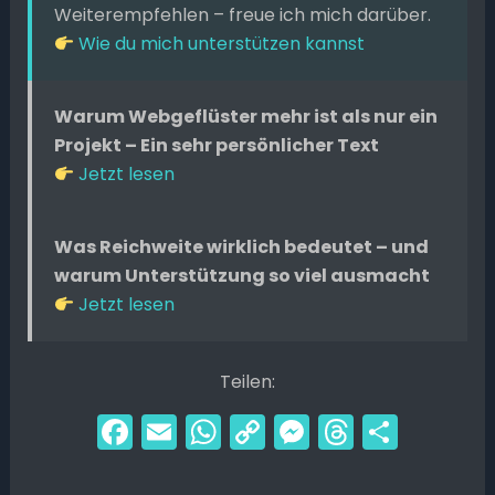
Weiterempfehlen – freue ich mich darüber.
Wie du mich unterstützen kannst
Warum Webgeflüster mehr ist als nur ein
Projekt – Ein sehr persönlicher Text
Jetzt lesen
Was Reichweite wirklich bedeutet – und
warum Unterstützung so viel ausmacht
Jetzt lesen
Teilen:
F
E
W
C
M
T
T
a
m
h
o
e
hr
ei